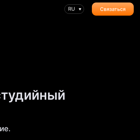
RU
Связаться
студийный
ие.