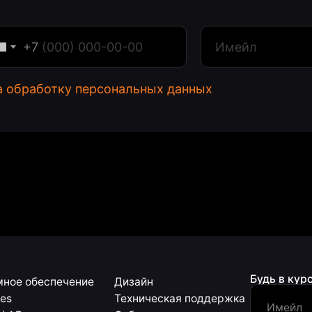
+7
Будь в курсе последних 
еспечение
Дизайн
а обработку персональных данных
Техническая поддержка
События
Аппаратное обеспечение
Нажимая на кнопку , я согл
денциальности